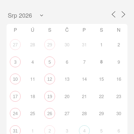
P
Ú
S
Č
P
S
N
28
30
31
1
2
27
29
8
4
6
7
9
3
5
11
13
14
15
16
10
12
18
20
21
22
23
17
19
25
27
28
29
30
24
26
1
3
5
6
31
2
4