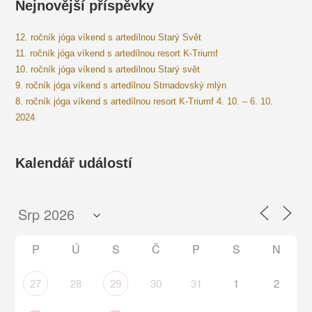
Nejnovější příspěvky
12. ročník jóga víkend s artedílnou Starý Svět
11. ročník jóga víkend s artedílnou resort K-Triumf
10. ročník jóga víkend s artedílnou Starý svět
9. ročník jóga víkend s artedílnou Strnadovský mlýn
8. ročník jóga víkend s artedílnou resort K-Triumf 4. 10. – 6. 10.
2024
Kalendář událostí
P
Ú
S
Č
P
S
N
28
30
31
1
2
27
29