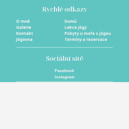
Rychlé odkazy
O mně
Domů
Galerie
Lekce jógy
Kontakt
Pobyty u moře s jógou
Jógovna
Termíny a rezervace
Sociální sítě
Facebook
Instagram
Kontaktní údaje
Telefon:
+420 603 846 288
E-mail:
katerina.cina@seznam.cz
Jógovna:
17. listopadu 1387,
293 01 Mladá Boleslav II