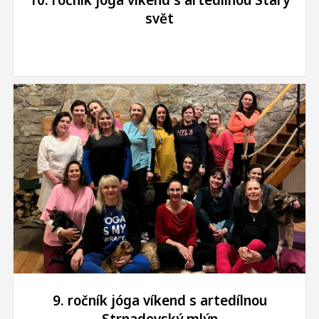
svět
9. ročník jóga víkend s artedílnou
Strnadovský mlýn