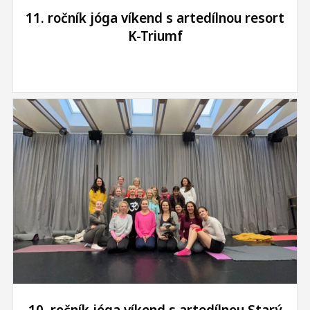
11. ročník jóga víkend s artedílnou resort
K-Triumf
10. ročník jóga víkend s artedílnou Starý